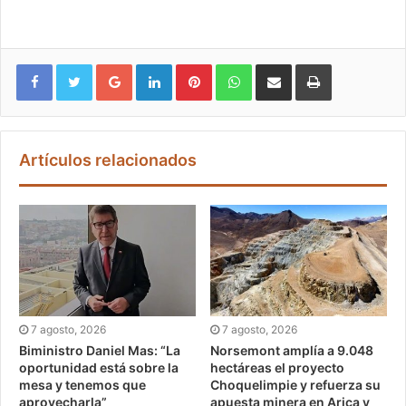
Google+
LinkedIn
Pinterest
WhatsApp
Compartir vía email
Imprimir
Artículos relacionados
7 agosto, 2026
7 agosto, 2026
Biministro Daniel Mas: “La
Norsemont amplía a 9.048
oportunidad está sobre la
hectáreas el proyecto
mesa y tenemos que
Choquelimpie y refuerza su
aprovecharla”
apuesta minera en Arica y