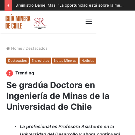
Biministro Daniel Mas: “La oportunidad está sobre la mesa y tenemos que aprovecharla”
Home
/
Destacados
Destacados
Entrevistas
Notas Mineras
Noticias
Trending
Se gradúa Doctora en
Ingeniería de Minas de la
Universidad de Chile
La profesional es Profesora Asistente en la
Universidad del Desarrollo y ahora continuará