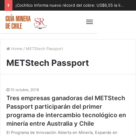
¡Cochilco informa nuevo récord del cobre: US$6,55 la libra!
Home
/
METStech Passport
METStech Passport
10 octubre, 2018
Tres empresas ganadoras del METStech
Passport participarán del primer
programa de intercambio tecnológico en
minería entre Australia y Chile
El Programa de Innovación Abierta en Minería, Expande en