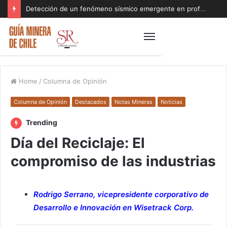
Detección de un fenómeno sísmico emergente en profundidad con riesgos diferentes a los conocidos paraliza Andes Norte
Home
/
Columna de Opinión
Columna de Opinión
Destacados
Notas Mineras
Noticias
Trending
Día del Reciclaje: El
compromiso de las industrias
Rodrigo Serrano, vicepresidente corporativo de
Desarrollo e Innovación en Wisetrack Corp.