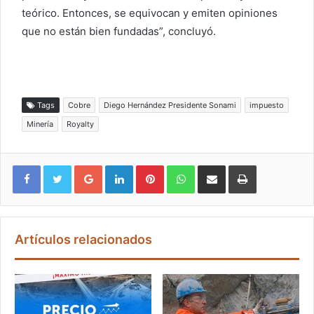
teórico. Entonces, se equivocan y emiten opiniones
que no están bien fundadas”, concluyó.
Tags
Cobre
Diego Hernández Presidente Sonami
impuesto
Minería
Royalty
Google+
LinkedIn
Pinterest
WhatsApp
Compartir vía email
Imprimir
Artículos relacionados