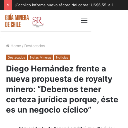
¡Cochilco informa nuevo récord del cobre: US$6,55 la libra!
Home
/
Destacados
Destacados
Notas Mineras
Noticias
Diego Hernández frente a
nueva propuesta de royalty
minero: “Debemos tener
certeza jurídica porque, éste
es un negocio cíclico”