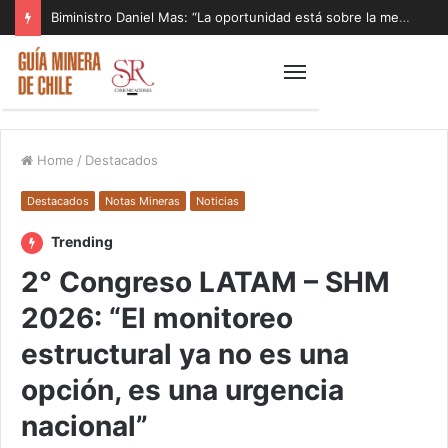
Biministro Daniel Mas: “La oportunidad está sobre la mesa y tenemos que aprovecharla”
Home
/
Destacados
Destacados
Notas Mineras
Noticias
Trending
2° Congreso LATAM – SHM
2026: “El monitoreo
estructural ya no es una
opción, es una urgencia
nacional”