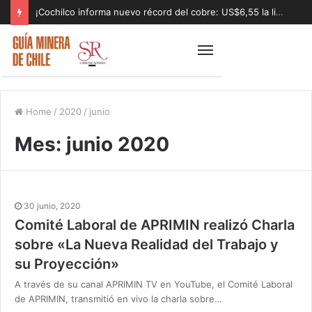
¡Cochilco informa nuevo récord del cobre: US$6,55 la libra!
Home
/
2020
/
junio
Mes:
junio 2020
30 junio, 2020
Comité Laboral de APRIMIN realizó Charla
sobre «La Nueva Realidad del Trabajo y
su Proyección»
A través de su canal APRIMIN TV en YouTube, el Comité Laboral
de APRIMIN, transmitió en vivo la charla sobre…