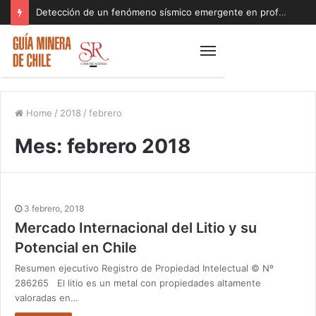
Detección de un fenómeno sísmico emergente en profundidad con riesgos diferentes a los conocidos paraliza Andes Norte
Home
/
2018
/
febrero
Mes:
febrero 2018
3 febrero, 2018
Mercado Internacional del Litio y su
Potencial en Chile
Resumen ejecutivo Registro de Propiedad Intelectual © Nº
286265 El litio es un metal con propiedades altamente
valoradas en…