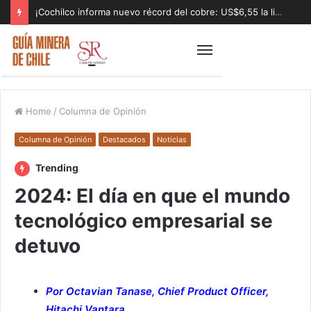
¡Cochilco informa nuevo récord del cobre: US$6,55 la libra!
Home
/
Columna de Opinión
Columna de Opinión
Destacados
Noticias
Trending
2024: El día en que el mundo
tecnológico empresarial se
detuvo
Por Octavian Tanase, Chief Product Officer,
Hitachi Vantara.