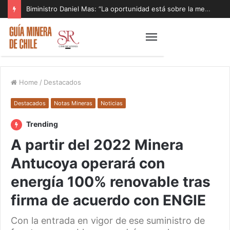
Biministro Daniel Mas: “La oportunidad está sobre la mesa y tenemos que aprovecharla”
Home
/
Destacados
Destacados
Notas Mineras
Noticias
Trending
A partir del 2022 Minera
Antucoya operará con
energía 100% renovable tras
firma de acuerdo con ENGIE
Con la entrada en vigor de ese suministro de