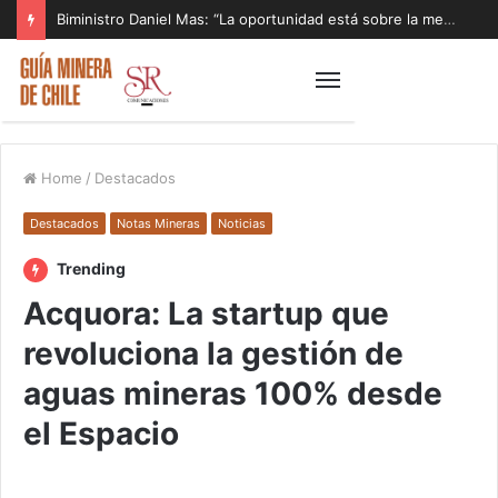
Biministro Daniel Mas: “La oportunidad está sobre la mesa y tenemos que aprovecharla”
Home
/
Destacados
Destacados
Notas Mineras
Noticias
Trending
Acquora: La startup que
revoluciona la gestión de
aguas mineras 100% desde
el Espacio