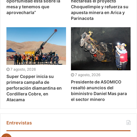
oportunidad está sobre la
hectáreas el proyecto
mesa y tenemos que
Choquelimpie y refuerza su
aprovecharla”
apuesta minera en Arica y
Parinacota
7 agosto, 2026
7 agosto, 2026
Super Copper inicia su
Presidente de ASOMICO
primera campaña de
resaltó anuncios del
perforación diamantina en
biministro Daniel Mas para
Cordillera Cobre, en
el sector minero
Atacama
Entrevistas