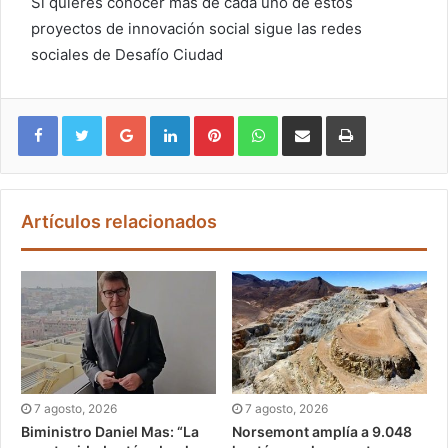
Si quieres conocer más de cada uno de estos
proyectos de innovación social sigue las redes
sociales de Desafío Ciudad
Google+
LinkedIn
Pinterest
WhatsApp
Compartir vía email
Imprimir
Artículos relacionados
7 agosto, 2026
7 agosto, 2026
Biministro Daniel Mas: “La
Norsemont amplía a 9.048