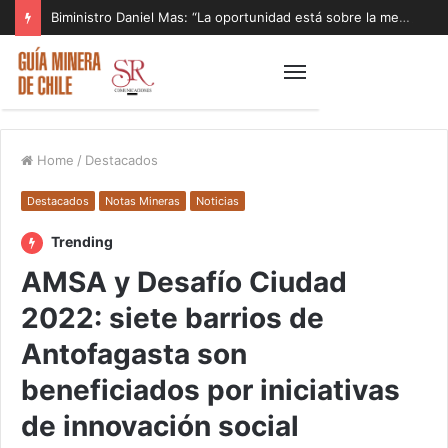
Biministro Daniel Mas: “La oportunidad está sobre la mesa y tenemos que aprovecharla”
Home
/
Destacados
Destacados
Notas Mineras
Noticias
Trending
AMSA y Desafío Ciudad
2022: siete barrios de
Antofagasta son
beneficiados por iniciativas
de innovación social