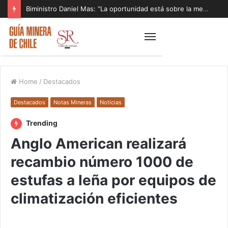
Biministro Daniel Mas: “La oportunidad está sobre la mesa y tenemos que aprovecharla”
Home
/
Destacados
Destacados
Notas Mineras
Noticias
Trending
Anglo American realizará
recambio número 1000 de
estufas a leña por equipos de
climatización eficientes