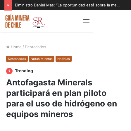
Biministro Daniel Mas: “La oportunidad está sobre la mesa y tenemos que aprovecharla”
Home
/
Destacados
Destacados
Notas Mineras
Noticias
Trending
Antofagasta Minerals
participará en plan piloto
para el uso de hidrógeno en
equipos mineros