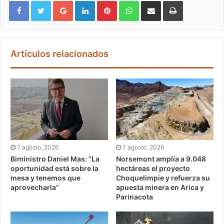
Google+
LinkedIn
Pinterest
WhatsApp
Compartir vía email
Imprimir
Artículos relacionados
7 agosto, 2026
7 agosto, 2026
Biministro Daniel Mas: “La
Norsemont amplía a 9.048
oportunidad está sobre la
hectáreas el proyecto
mesa y tenemos que
Choquelimpie y refuerza su
aprovecharla”
apuesta minera en Arica y
Parinacota