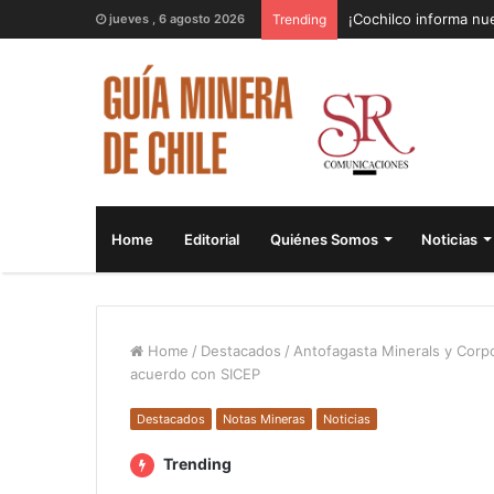
¡Cochilco informa nue
jueves , 6 agosto 2026
Trending
Home
Editorial
Quiénes Somos
Noticias
Home
/
Destacados
/
Antofagasta Minerals y Corpo
acuerdo con SICEP
Destacados
Notas Mineras
Noticias
Trending