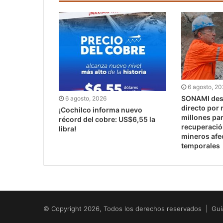
6 agosto, 2
SONAMI dest
6 agosto, 2026
directo por
¡Cochilco informa nuevo
millones pa
récord del cobre: US$6,55 la
recuperaci
libra!
mineros afe
temporales
© Copyright 2026, Todos los derechos reservados | Guí