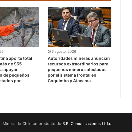
026
6 agosto, 2026
ina aporte total
Autoridades mineras anuncian
 más de $55
recursos extraordinarios para
ra apoyar
pequeños mineros afectados
ón de pequeños
por el sistema frontal en
ctados por
Coquimbo y Atacama
a Minera de Chile un producto de
S.R. Comunicaciones Ltda.