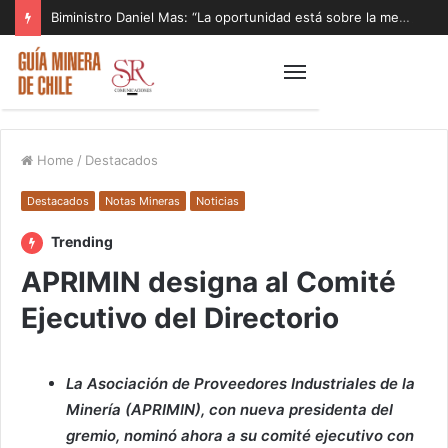
Biministro Daniel Mas: “La oportunidad está sobre la mesa y tenemos que aprovecharla”
Home
/
Destacados
Destacados
Notas Mineras
Noticias
Trending
APRIMIN designa al Comité
Ejecutivo del Directorio
La Asociación de Proveedores Industriales de la
Minería (APRIMIN), con nueva presidenta del
gremio, nominó ahora a su comité ejecutivo con