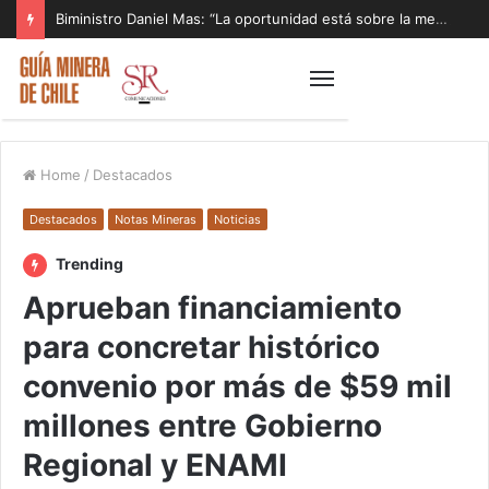
Biministro Daniel Mas: “La oportunidad está sobre la mesa y tenemos que aprovecharla”
Home
/
Destacados
Destacados
Notas Mineras
Noticias
Trending
Aprueban financiamiento
para concretar histórico
convenio por más de $59 mil
millones entre Gobierno
Regional y ENAMI