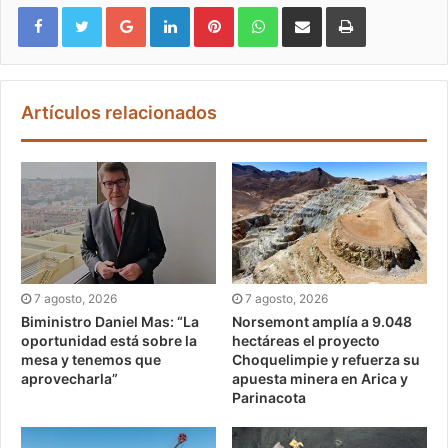
Google+
LinkedIn
Pinterest
WhatsApp
Compartir vía email
Imprimir
Artículos relacionados
7 agosto, 2026
7 agosto, 2026
Biministro Daniel Mas: “La
Norsemont amplía a 9.048
oportunidad está sobre la
hectáreas el proyecto
mesa y tenemos que
Choquelimpie y refuerza su
aprovecharla”
apuesta minera en Arica y
Parinacota