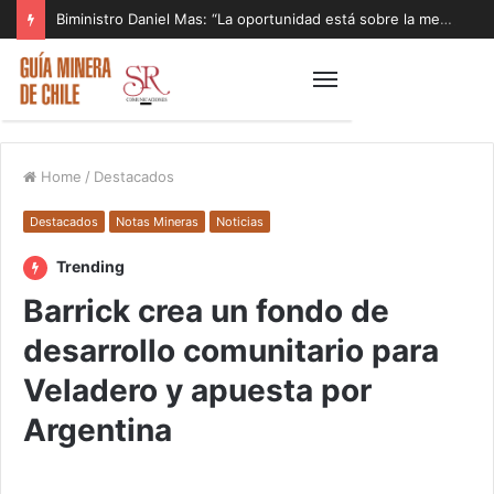
Biministro Daniel Mas: “La oportunidad está sobre la mesa y tenemos que aprovecharla”
Home
/
Destacados
Destacados
Notas Mineras
Noticias
Trending
Barrick crea un fondo de
desarrollo comunitario para
Veladero y apuesta por
Argentina