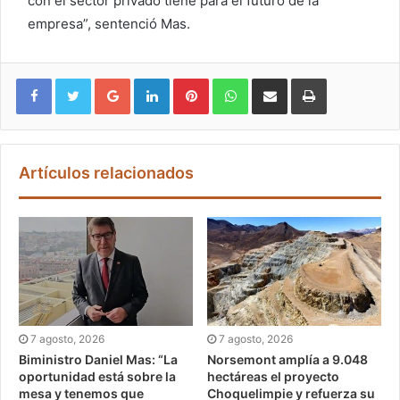
con el sector privado tiene para el futuro de la
empresa”, sentenció Mas.
Google+
LinkedIn
Pinterest
WhatsApp
Compartir vía email
Imprimir
Artículos relacionados
7 agosto, 2026
7 agosto, 2026
Biministro Daniel Mas: “La
Norsemont amplía a 9.048
oportunidad está sobre la
hectáreas el proyecto
mesa y tenemos que
Choquelimpie y refuerza su