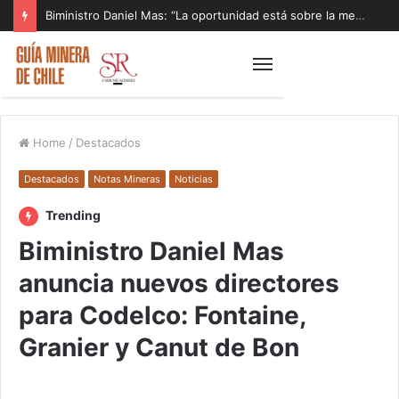
Biministro Daniel Mas: “La oportunidad está sobre la mesa y tenemos que aprovecharla”
Home
/
Destacados
Destacados
Notas Mineras
Noticias
Trending
Biministro Daniel Mas
anuncia nuevos directores
para Codelco: Fontaine,
Granier y Canut de Bon