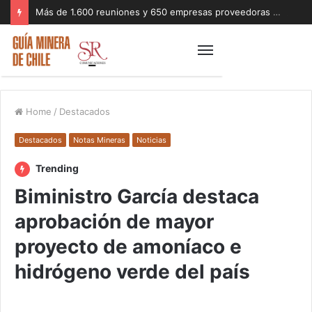
Más de 1.600 reuniones y 650 empresas proveedoras marcaron exitosa rueda de negocios del Mes de la Minería 2026
Home
/
Destacados
Destacados
Notas Mineras
Noticias
Trending
Biministro García destaca
aprobación de mayor
proyecto de amoníaco e
hidrógeno verde del país