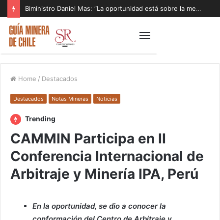
Biministro Daniel Mas: “La oportunidad está sobre la mesa y tenemos que aprovecharla”
Home
/
Destacados
Destacados
Notas Mineras
Noticias
Trending
CAMMIN Participa en II
Conferencia Internacional de
Arbitraje y Minería IPA, Perú
En la oportunidad, se dio a conocer la
conformación del Centro de Arbitraje y