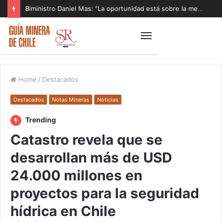
Biministro Daniel Mas: “La oportunidad está sobre la mesa y tenemos que aprovecharla”
Home
/
Destacados
Destacados
Notas Mineras
Noticias
Trending
Catastro revela que se
desarrollan más de USD
24.000 millones en
proyectos para la seguridad
hídrica en Chile