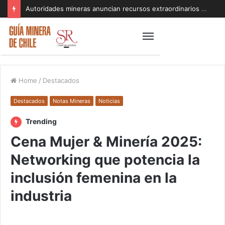
Autoridades mineras anuncian recursos extraordinarios para pequeños mineros afectados por el sistema frontal en Coquimbo y Atacama
Home
/
Destacados
Destacados
Notas Mineras
Noticias
Trending
Cena Mujer & Minería 2025:
Networking que potencia la
inclusión femenina en la
industria