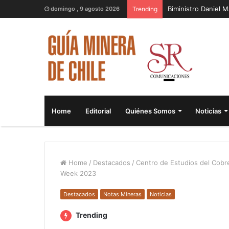
Biministro Daniel 
domingo , 9 agosto 2026
Trending
Home
Editorial
Quiénes Somos
Noticias
Home
/
Destacados
/
Centro de Estudios del Cobre
Week 2023
Destacados
Notas Mineras
Noticias
Trending