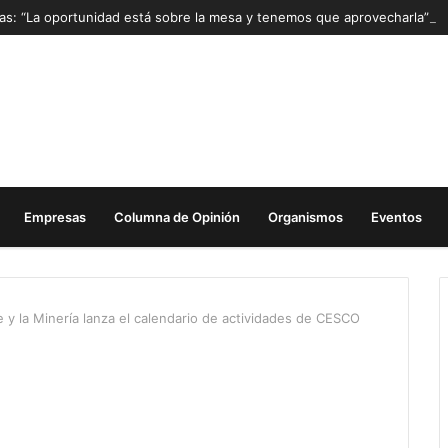
Mas: “La oportunidad está sobre la mesa y tenemos que aprovecharla”
Empresas
Columna de Opinión
Organismos
Eventos
 y la Minería lanza el calendario de actividades de CESCO