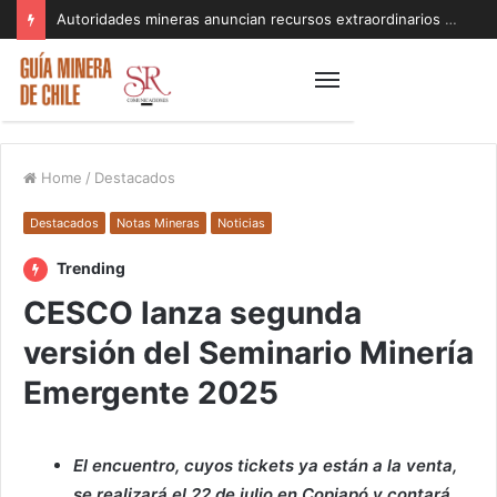
Autoridades mineras anuncian recursos extraordinarios para pequeños mineros afectados por el sistema frontal en Coquimbo y Atacama
Home
/
Destacados
Destacados
Notas Mineras
Noticias
Trending
CESCO lanza segunda
versión del Seminario Minería
Emergente 2025
El encuentro, cuyos tickets ya están a la venta,
se realizará el 22 de julio en Copiapó y contará