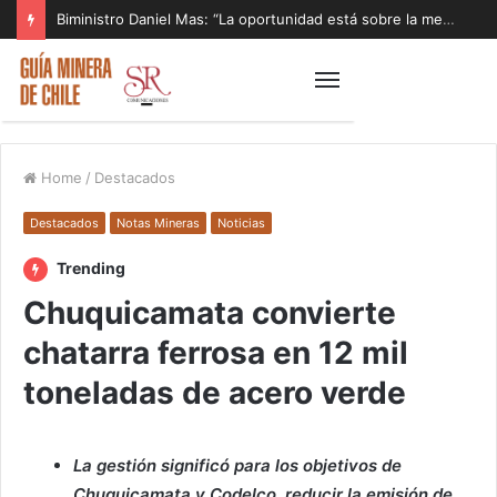
Biministro Daniel Mas: “La oportunidad está sobre la mesa y tenemos que aprovecharla”
Home
/
Destacados
Destacados
Notas Mineras
Noticias
Trending
Chuquicamata convierte
chatarra ferrosa en 12 mil
toneladas de acero verde
La gestión significó para los objetivos de
Chuquicamata y Codelco, reducir la emisión de