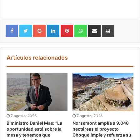
Google+
LinkedIn
Pinterest
WhatsApp
Compartir vía email
Imprimir
Artículos relacionados
7 agosto, 2026
7 agosto, 2026
Biministro Daniel Mas: “La
Norsemont amplía a 9.048
oportunidad está sobre la
hectáreas el proyecto
mesa y tenemos que
Choquelimpie y refuerza su