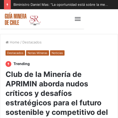
Biministro Daniel Mas: “La oportunidad está sobre la mesa y tenemos que aprovecharla”
Home
/
Destacados
Destacados
Notas Mineras
Noticias
Trending
Club de la Minería de
APRIMIN aborda nudos
críticos y desafíos
estratégicos para el futuro
sostenible y competitivo del