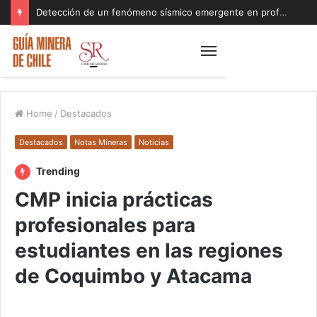
Detección de un fenómeno sísmico emergente en profundidad con riesgos diferentes a los conocidos paraliza Andes Norte
Home
/
Destacados
Destacados
Notas Mineras
Noticias
Trending
CMP inicia prácticas
profesionales para
estudiantes en las regiones
de Coquimbo y Atacama