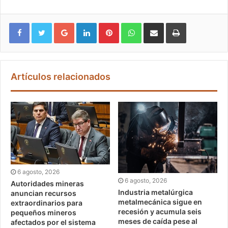
Google+
LinkedIn
Pinterest
WhatsApp
Compartir vía email
Imprimir
Artículos relacionados
6 agosto, 2026
6 agosto, 2026
Autoridades mineras
Industria metalúrgica
anuncian recursos
metalmecánica sigue en
extraordinarios para
recesión y acumula seis
pequeños mineros
meses de caída pese al
afectados por el sistema