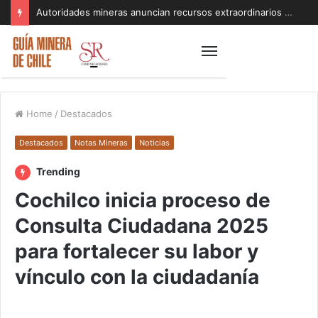
Autoridades mineras anuncian recursos extraordinarios para pequeños mineros afectados por el sistema frontal en Coquimbo y Atacama
Home
/
Destacados
Destacados
Notas Mineras
Noticias
Trending
Cochilco inicia proceso de
Consulta Ciudadana 2025
para fortalecer su labor y
vínculo con la ciudadanía