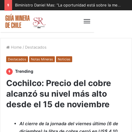
Biministro Daniel Mas: “La oportunidad está sobre la mesa y tenemos que aprovecharla”
Home
/
Destacados
Destacados
Notas Mineras
Noticias
Trending
Cochilco: Precio del cobre
alcanzó su nivel más alto
desde el 15 de noviembre
Al cierre de la jornada del viernes último (6 de
diciembre) la libra de cobre cerró en US$ 4,10