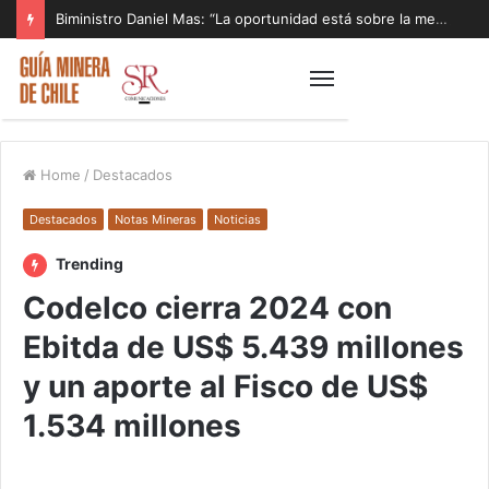
Biministro Daniel Mas: “La oportunidad está sobre la mesa y tenemos que aprovecharla”
Home
/
Destacados
Destacados
Notas Mineras
Noticias
Trending
Codelco cierra 2024 con
Ebitda de US$ 5.439 millones
y un aporte al Fisco de US$
1.534 millones