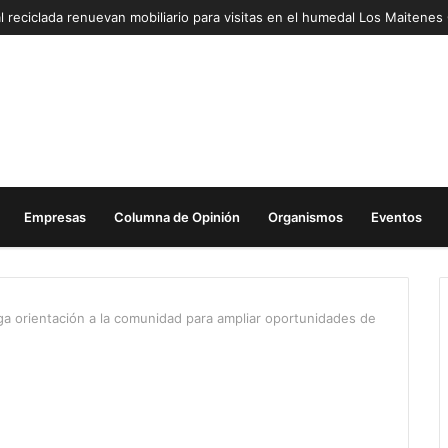
l reciclada renuevan mobiliario para visitas en el humedal Los Maitene
Empresas
Columna de Opinión
Organismos
Eventos
ga orientación a la comunidad para ampliar oportunidades de