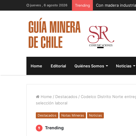
Con madera industria
jueves , 6 agosto 2026
Trending
Home
Editorial
Quiénes Somos
Noticias
Home
/
Destacados
/
Codelco Distrito Norte entre
selección laboral
Destacados
Notas Mineras
Noticias
Trending