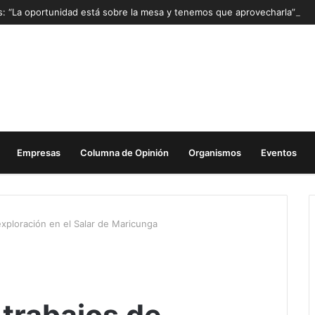
as: “La oportunidad está sobre la mesa y tenemos que aprovecharla”
Empresas
Columna de Opinión
Organismos
Eventos
exploración en el Salar de Maricunga