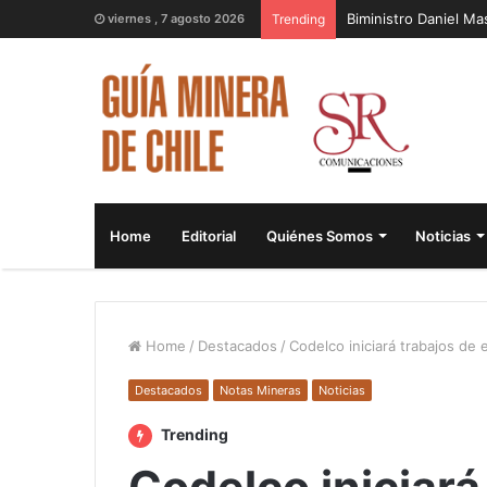
Biministro Daniel M
viernes , 7 agosto 2026
Trending
Home
Editorial
Quiénes Somos
Noticias
Home
/
Destacados
/
Codelco iniciará trabajos de 
Destacados
Notas Mineras
Noticias
Trending