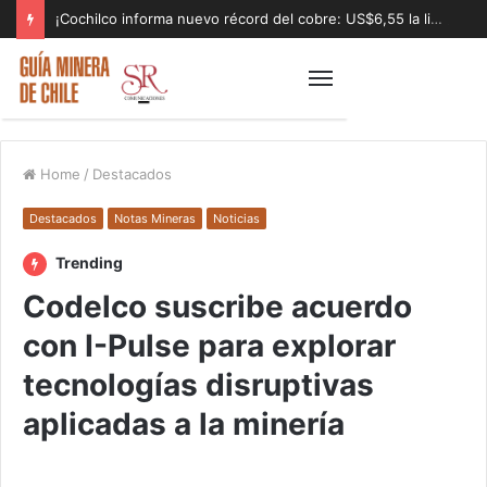
¡Cochilco informa nuevo récord del cobre: US$6,55 la libra!
Home
/
Destacados
Destacados
Notas Mineras
Noticias
Trending
Codelco suscribe acuerdo
con I-Pulse para explorar
tecnologías disruptivas
aplicadas a la minería