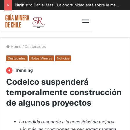
Biministro Daniel Mas: “La oportunidad está sobre la mesa y tenemos que aprovecharla”
Home
/
Destacados
Destacados
Notas Mineras
Noticias
Trending
Codelco suspenderá
temporalmente construcción
de algunos proyectos
La medida responde a la necesidad de mejorar
aún más las condiciones de seguridad sanitaria