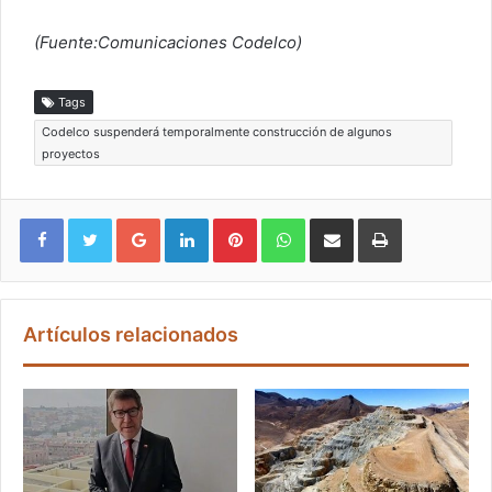
(Fuente:Comunicaciones Codelco)
Tags
Codelco suspenderá temporalmente construcción de algunos
proyectos
Google+
LinkedIn
Pinterest
WhatsApp
Compartir vía email
Imprimir
Artículos relacionados