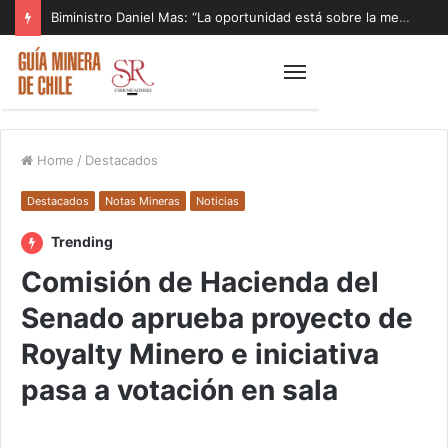
Biministro Daniel Mas: “La oportunidad está sobre la mesa y tenemos que aprovecharla”
Home
/
Destacados
Destacados
Notas Mineras
Noticias
Trending
Comisión de Hacienda del
Senado aprueba proyecto de
Royalty Minero e iniciativa
pasa a votación en sala