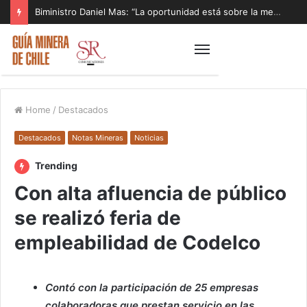
Biministro Daniel Mas: “La oportunidad está sobre la mesa y tenemos que aprovecharla”
Home
/
Destacados
Destacados
Notas Mineras
Noticias
Trending
Con alta afluencia de público
se realizó feria de
empleabilidad de Codelco
Contó con la participación de 25 empresas
colaboradoras que prestan servicio en las