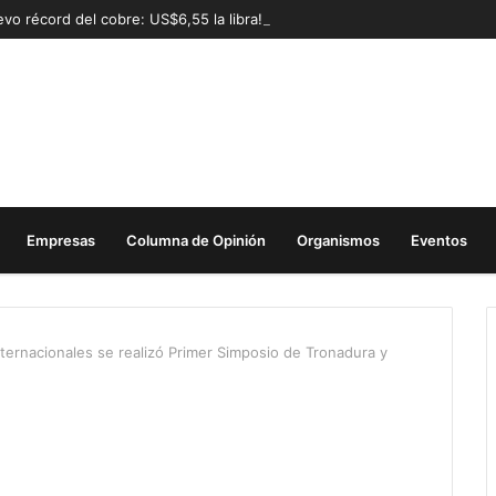
vo récord del cobre: US$6,55 la libra!
Empresas
Columna de Opinión
Organismos
Eventos
ternacionales se realizó Primer Simposio de Tronadura y