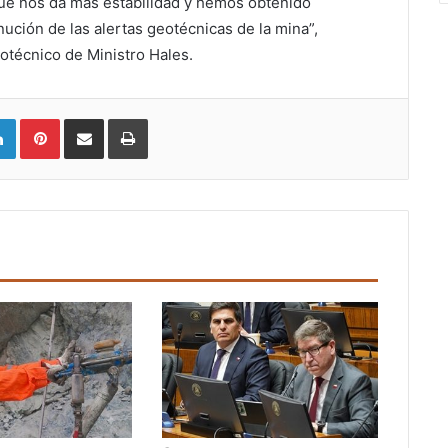
, que nos da más estabilidad y hemos obtenido
ución de las alertas geotécnicas de la mina”,
otécnico de Ministro Hales.
LinkedIn
Pinterest
Compartir vía email
Imprimir