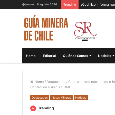
¡Cochilco informa nue
jueves , 6 agosto 2026
Trending
Home
Editorial
Quiénes Somos
Noticias
Home
/
Destacados
/
Con expertos nacionales e in
Control de Pared en DMH
Destacados
Notas Mineras
Noticias
Trending