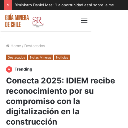
Biministro Daniel Mas: “La oportunidad está sobre la mesa y tenemos que aprovecharla”
Home
/
Destacados
Destacados
Notas Mineras
Noticias
Trending
Conecta 2025: IDIEM recibe
reconocimiento por su
compromiso con la
digitalización en la
construcción