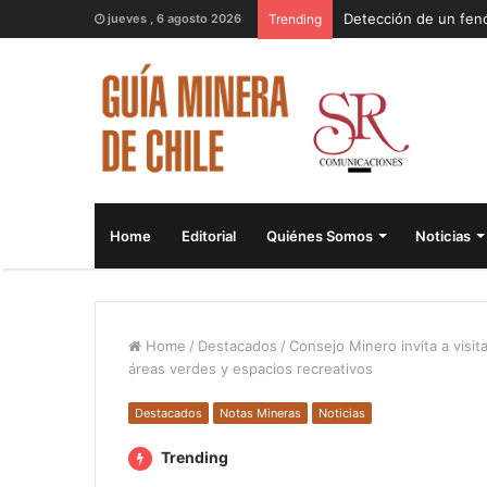
jueves , 6 agosto 2026
Trending
Home
Editorial
Quiénes Somos
Noticias
Home
/
Destacados
/
Consejo Minero invita a visit
áreas verdes y espacios recreativos
Destacados
Notas Mineras
Noticias
Trending