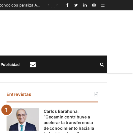
Detección de un fenómeno sísmico emergente en profundidad con riesgos diferentes a los conocidos paraliza Andes Norte
Sidebar
Buscar
Publicidad
Contacto
Entrevistas
Carlos Barahona:
“Gecamin contribuye a
acelerar la transferencia
de conocimiento hacia la