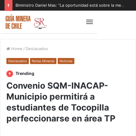
Biministro Daniel Mas: “La oportunidad está sobre la mesa y tenemos que aprovecharla”
Home
/
Destacados
Destacados
Notas Mineras
Noticias
Trending
Convenio SQM-INACAP-
Municipio permitirá a
estudiantes de Tocopilla
perfeccionarse en área TP