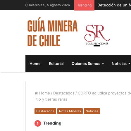
miércoles , 5 agosto 2026
Trending
Home
Editorial
Quiénes Somos
Noticias
Home
/
Destacados
/
CORFO adjudica proyectos de
litio y tierras raras
Destacados
Notas Mineras
Noticias
Trending