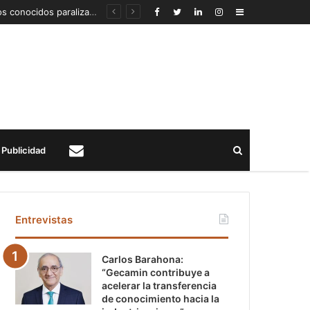
Detección de un fenómeno sísmico emergente en profundidad con riesgos diferentes a los conocidos paraliza Andes Norte
Sidebar
Buscar
Publicidad
Contacto
Entrevistas
Carlos Barahona:
“Gecamin contribuye a
acelerar la transferencia
de conocimiento hacia la