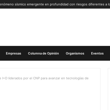
Empresas
Columna de Opinión
Organismos
Eventos
 I+D liderados por el CNP para avanzar en tecnologías de