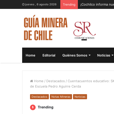
¡Cochilco informa nue
jueves , 6 agosto 2026
Trending
Home
Editorial
Quiénes Somos
Noticias
Home
/
Destacados
/
Cuentacuentos educativo: SK
de Escuela Pedro Aguirre Cerda
Destacados
Notas Mineras
Noticias
Trending