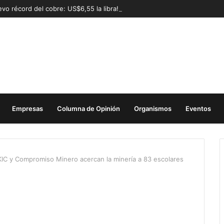
vo récord del cobre: US$6,55 la libra!
Empresas
Columna de Opinión
Organismos
Eventos
IC y Compromiso Minero acercan la minería a 83 escolares