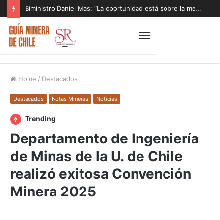
Biministro Daniel Mas: “La oportunidad está sobre la mesa y tenemos que aprovecharla”
Home
/
Destacados
Destacados
Notas Mineras
Noticias
Trending
Departamento de Ingeniería
de Minas de la U. de Chile
realizó exitosa Convención
Minera 2025