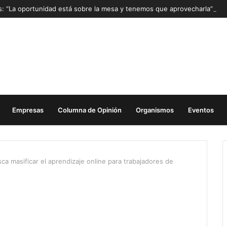
as: “La oportunidad está sobre la mesa y tenemos que aprovecharla”
Empresas
Columna de Opinión
Organismos
Eventos
ca masificar el aprendizaje online para trabajadores de