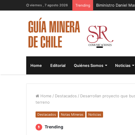
Biministro Daniel M
viernes , 7 agosto 2026
Trending
Home
Editorial
Quiénes Somos
Noticias
Home
/
Destacados
/
Desarrollan proyecto que bus
terreno
Destacados
Notas Mineras
Noticias
Trending