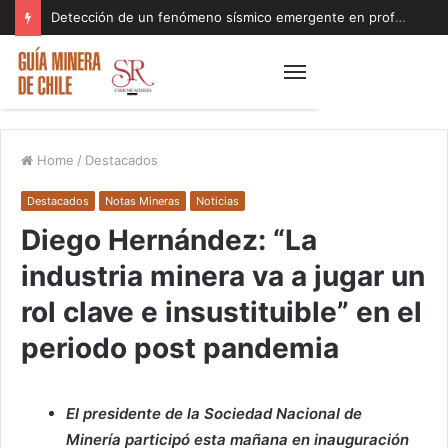
Detección de un fenómeno sísmico emergente en profundidad con riesgos diferentes a los conocidos paraliza Andes Norte
Home
/
Destacados
Destacados
Notas Mineras
Noticias
Diego Hernández: “La
industria minera va a jugar un
rol clave e insustituible” en el
periodo post pandemia
El presidente de la Sociedad Nacional de
Minería participó esta mañana en inauguración