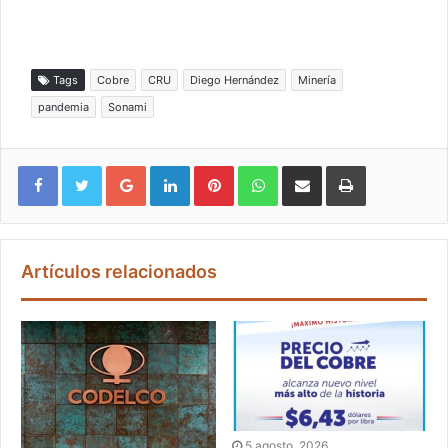
Tags
Cobre
CRU
Diego Hernández
Minería
pandemia
Sonami
Google+
LinkedIn
Pinterest
WhatsApp
Compartir vía email
Imprimir
Artículos relacionados
5 agosto, 2026