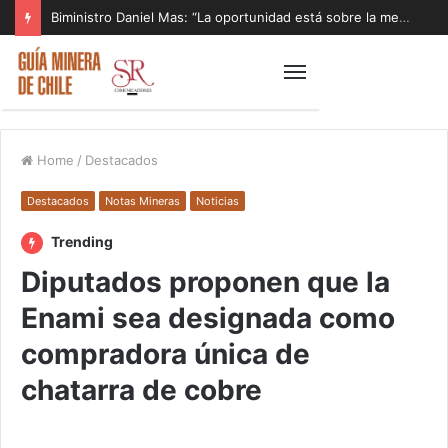
Biministro Daniel Mas: “La oportunidad está sobre la mesa y tenemos que aprovecharla”
Home
/
Destacados
Destacados
Notas Mineras
Noticias
Trending
Diputados proponen que la
Enami sea designada como
compradora única de
chatarra de cobre