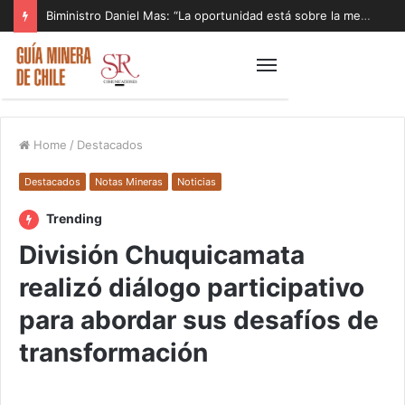
Biministro Daniel Mas: “La oportunidad está sobre la mesa y tenemos que aprovecharla”
Home
/
Destacados
Destacados
Notas Mineras
Noticias
Trending
División Chuquicamata
realizó diálogo participativo
para abordar sus desafíos de
transformación