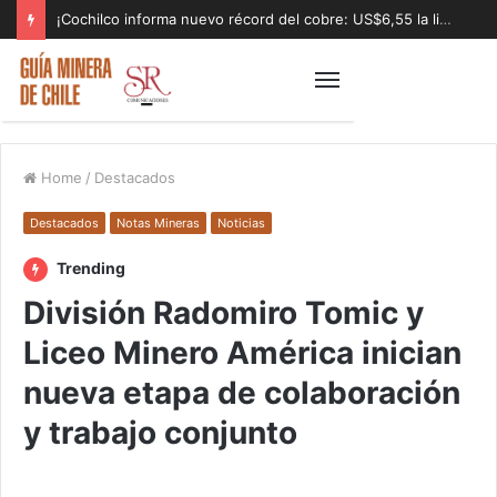
¡Cochilco informa nuevo récord del cobre: US$6,55 la libra!
Home
/
Destacados
Destacados
Notas Mineras
Noticias
Trending
División Radomiro Tomic y
Liceo Minero América inician
nueva etapa de colaboración
y trabajo conjunto