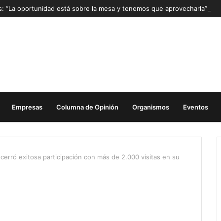
as: “La oportunidad está sobre la mesa y tenemos que aprovecharla”
Empresas
Columna de Opinión
Organismos
Eventos
erró exitosa participación con más de 2.000 visitas en su