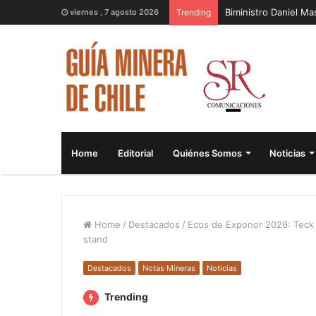
Biministro Daniel M
viernes , 7 agosto 2026
Trending
Home
Editorial
Quiénes Somos
Noticias
Home
/
Destacados
/
Ecos de Exponor 2026: Teck c
stand
Destacados
Notas Mineras
Noticias
Trending