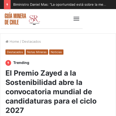
Biministro Daniel Mas: “La oportunidad está sobre la mesa y tenemos que aprovecharla”
Home
/
Destacados
Destacados
Notas Mineras
Noticias
Trending
El Premio Zayed a la
Sostenibilidad abre la
convocatoria mundial de
candidaturas para el ciclo
2027